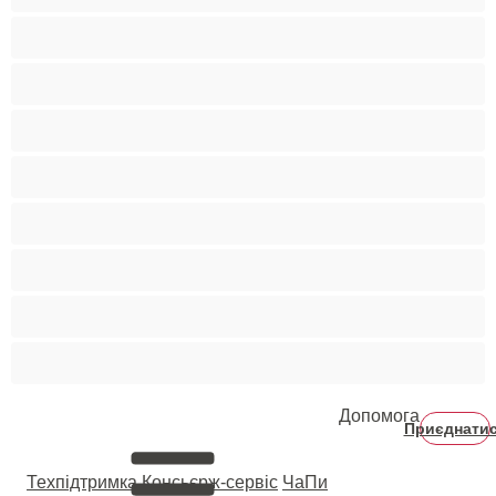
Порнозірки
Руденькі
Світлошкірі
Середні груди
Сквірт
Старенькі
Студентки
Фетиш
Допомога
Приєднати
Техпідтримка
Консьєрж-сервіс
ЧаПи