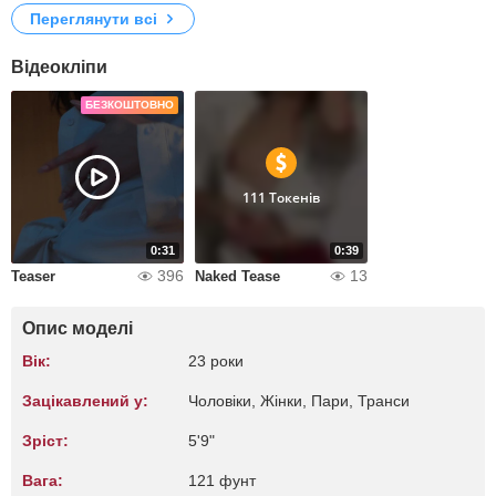
Переглянути всі
Відеокліпи
БЕЗКОШТОВНО
111 Токенів
0:31
0:39
396
13
Teaser
Naked Tease
Опис моделі
Вік:
23 роки
Зацікавлений у:
Чоловіки, Жiнки, Пари, Транси
Зріст:
5'9"
Вага:
121 фунт