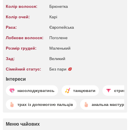
Колір волосся:
Брюнетка
Колір очей:
Карі
Раса:
Європейська
Лобкове волосся:
Поголене
Розмір грудей:
Маленький
Зад:
Великий
Сімейний статус:
Без пари
Інтереси
насолоджуватись
танцювати
стрипт
трах із допомогою пальців
анальна мастурба
Меню чайових