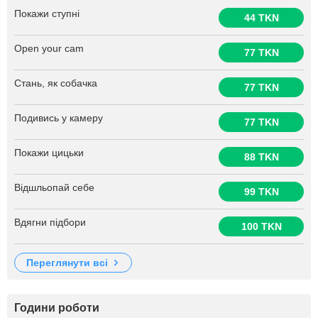
Покажи ступні
44 TKN
Open your cam
77 TKN
Стань, як собачка
77 TKN
Подивись у камеру
77 TKN
Покажи цицьки
88 TKN
Відшльопай себе
99 TKN
Вдягни підбори
100 TKN
переглянути всі
Години роботи