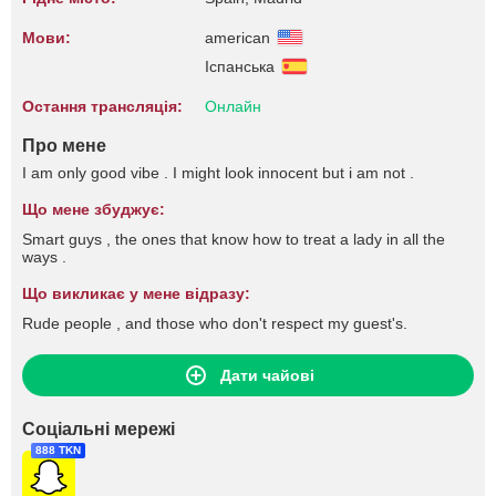
Мови:
american
Іспанська
Остання трансляція:
Онлайн
Про мене
I am only good vibe . I might look innocent but i am not .
Що мене збуджує:
Smart guys , the ones that know how to treat a lady in all the
ways .
Що викликає у мене відразу:
Rude people , and those who don't respect my guest's.
Дати чайові
Соціальні мережі
888 TKN