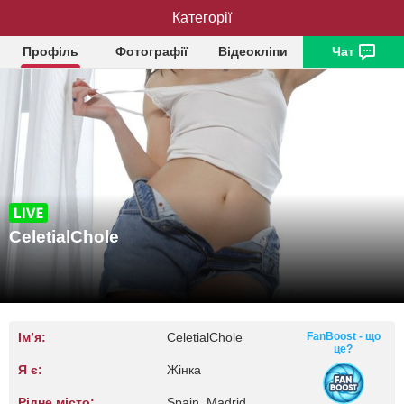
CeletialChole
Категорії
Профіль
Фотографії
Відеокліпи
Чат
CeletialChole
Ім’я:
CeletialChole
FanBoost - що
це?
Я є:
Жінка
Рідне місто:
Spain, Madrid