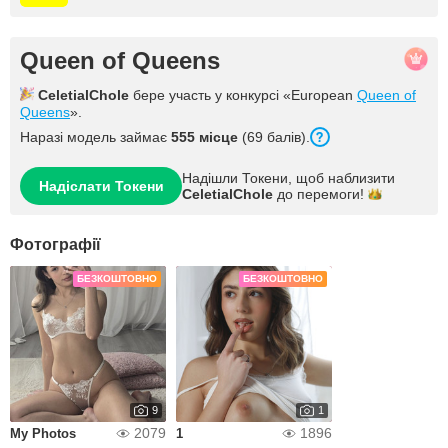
Queen of Queens
CeletialChole
бере участь у конкурсі «European
Queen of
Queens
».
Наразі модель займає
555 місце
(69 балів).
Надішли Токени, щоб наблизити
Надіслати Токени
CeletialChole
до
перемоги!
Фотографії
БЕЗКОШТОВНО
БЕЗКОШТОВНО
9
1
2079
1896
My Photos
1