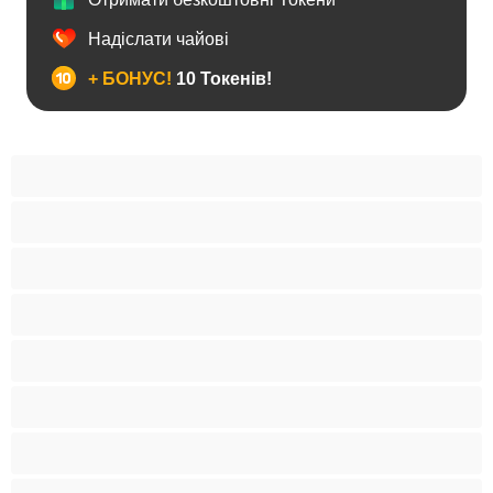
Надіслати чайові
+ БОНУС!
10 Токенів!
BBW
Іграшки
Індійки
Азіатки
Анал
Арабки
Блондинки
Бондаж