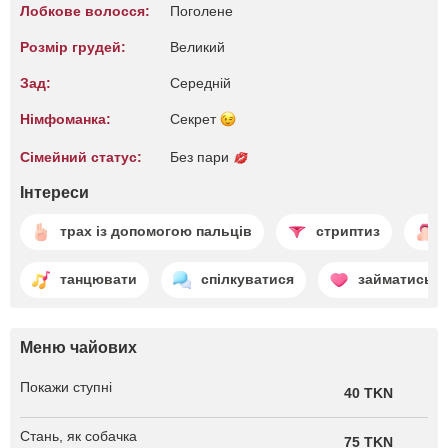
Лобкове волосся:
Поголене
Розмір грудей:
Великий
Зад:
Середній
Німфоманка:
Секрет
Сімейний статус:
Без пари
Інтереси
трах із допомогою пальців
стриптиз
танцювати
спілкуватися
займатись 
Меню чайових
Покажи ступні
40 TKN
Стань, як собачка
75 TKN