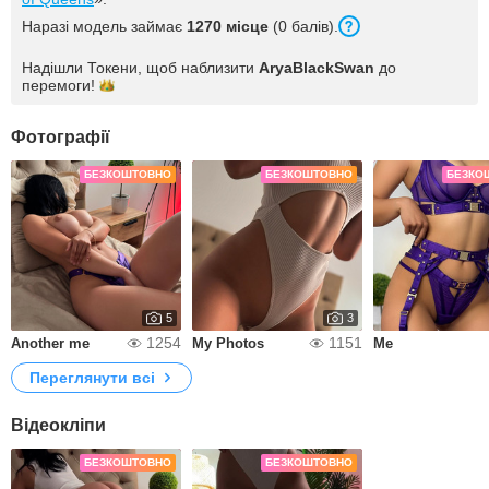
Наразі модель займає
1270 місце
(0 балів).
Надішли Токени, щоб наблизити
AryaBlackSwan
до
перемоги!
Фотографії
БЕЗКОШТОВНО
БЕЗКОШТОВНО
БЕЗКО
5
3
1254
1151
Another me
My Photos
Me
Переглянути всі
Відеокліпи
БЕЗКОШТОВНО
БЕЗКОШТОВНО