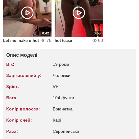
0:42
0:55
75
68
Let me make u hot
hot tease
Опис моделі
Вік:
19 років
Зацікавлений у:
Чоловіки
Зріст:
5'6"
Вага:
104 фунти
Колір волосся:
Брюнетка
Колір очей:
Карі
Раса:
Європейська