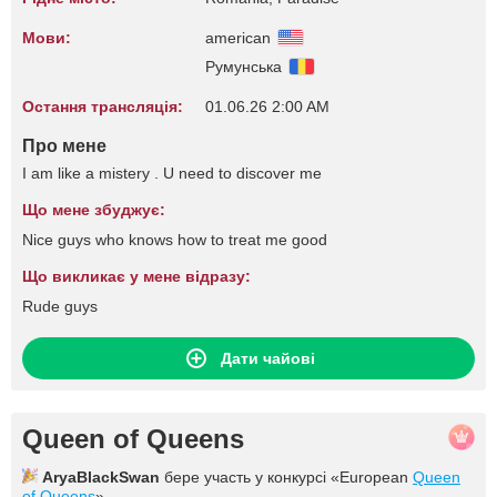
Мови:
american
Румунська
Остання трансляція:
01.06.26 2:00 AM
Про мене
I am like a mistery . U need to discover me
Що мене збуджує:
Nice guys who knows how to treat me good
Що викликає у мене відразу:
Rude guys
Дати чайові
Queen of Queens
AryaBlackSwan
бере участь у конкурсі «European
Queen
of Queens
».