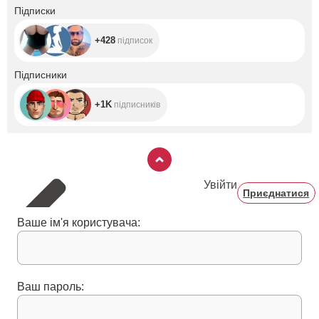
+428
Підписки
+428
підписок
+1K
Підписники
+1K
підписників
Увійти
Приєднатися
Ваше ім'я користувача:
Ваш пароль: