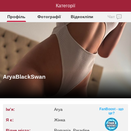
AryaBlackSwan
Категорії
Профіль
Фотографії
Відеокліпи
Чат
AryaBlackSwan
Ім’я:
Arya
FanBoost - що
це?
Я є:
Жінка
Рідне місто:
Romania, Paradise