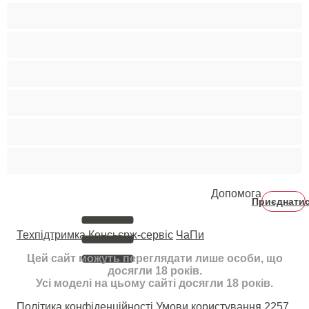
Світлошкірі
Середні груди
Сквірт
Старенькі
Студентки
Фетиш
Допомога
Приєднати
Техпідтримка
Консьєрж-сервіс
ЧаПи
Цей сайт можуть переглядати лише особи, що
досягли 18 років.
Усі моделі на цьому сайті досягли 18 років.
Політика конфіденційності
Умови користування
2257